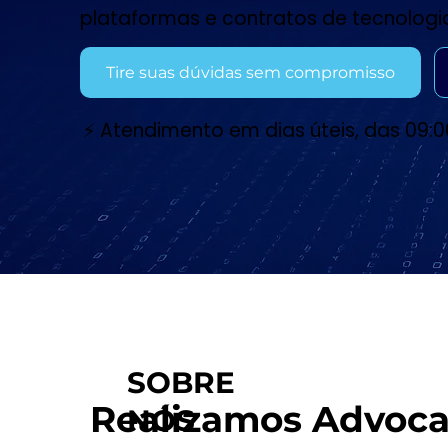
plataformas e contratos de tecnologi
Tire suas dúvidas sem compromisso
⚡ Atendimento em dias úteis, das 09:0
SOBRE
Realizamos Advoca
NÓS