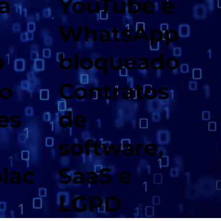
a
YouTube e
WhatsApp
o
bloqueado
o
Contratos
es
de
software,
lac
SaaS e
LGPD