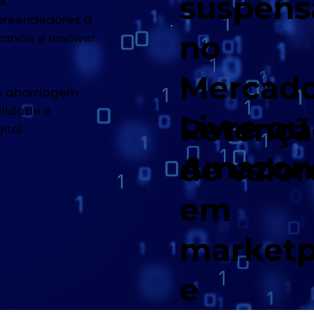
suspens
e.
preendedores a
no
anais e resolver
Mercad
 e abordagem
ilidade e
Livre ou
Retençã
ital.
Amazon
de valor
em
marketp
e