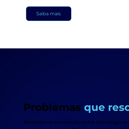
Saiba mais
Problemas
que res
Atuamos na interseção entre tecnologia e di