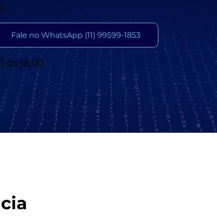
a.
Fale no WhatsApp (11) 99599-1853
0 às 18:00
cia