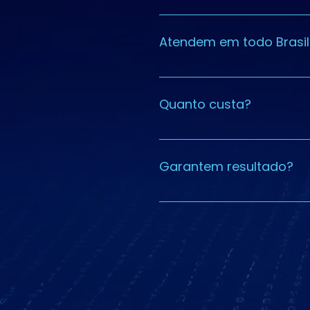
Extrajudicial: 10-20 dias. Jud
Atendem em todo Brasil
Sim, atendimento 100% onlin
Quanto custa?
Análise inicial sem compro
Garantem resultado?
Taxa de êxito elevada com 