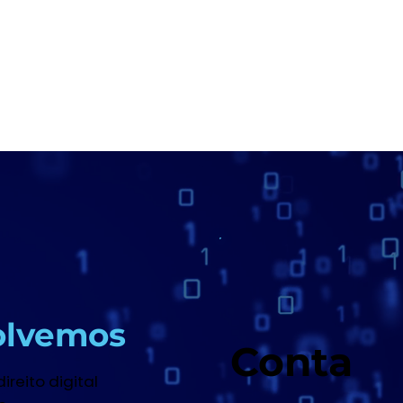
olvemos
Conta
reito digital