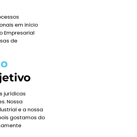
ocessos
onais em início
to Empresarial
sas de
io
jetivo
 jurídicas
es. Nossa
strial e a nossa
 pois gostamos do
emamente