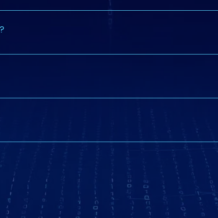
icial: 30-60 dias para liminar.
?
e em todo território nacional.
misso. Orçamento personalizado após avaliação.
base em experiência prática. Avaliamos viabilidade antes