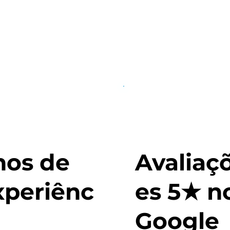
nos de
Avaliaç
xperiênc
es 5★ n
Google