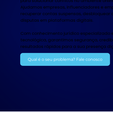
para solucionar conflitos no ambiente onlin
Ajudamos empresas, influenciadores e em
recuperar contas suspensas, desbloquear c
disputas em plataformas digitais.
Com conhecimento jurídico especializado
tecnológica, garantimos segurança, credib
resultados rápidos para a sua presença dig
Qual é o seu problema? Fale conosco