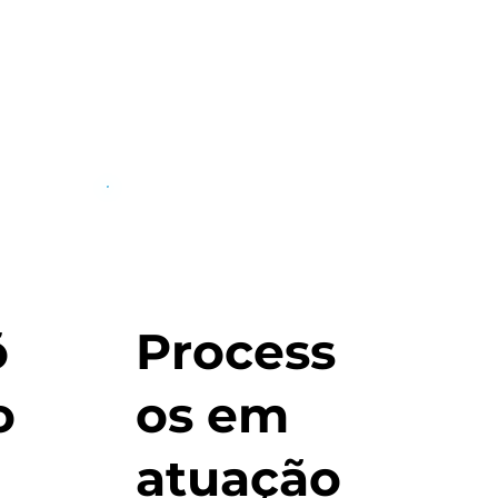
õ
Process
o
os em
atuação