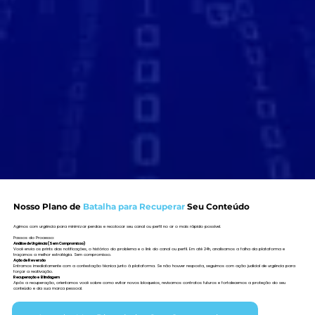
Nosso Plano de
Batalha para Recuperar
Seu Conteúdo
Agimos com urgência para minimizar perdas e recolocar seu canal ou perfil no ar o mais rápido possível.
Passos do Processo:​
Análise de Urgência (Sem Compromisso)
Você envia os prints das notificações, o histórico do problema e o link do canal ou perfil. Em até 24h, analisamos a falha da plataforma e
traçamos a melhor estratégia. Sem compromisso.
Ação de Reversão
Entramos imediatamente com a contestação técnica junto à plataforma. Se não houver resposta, seguimos com ação judicial de urgência para
forçar a reativação.
Recuperação e Blindagem
Após a recuperação, orientamos você sobre como evitar novos bloqueios, revisamos contratos futuros e fortalecemos a proteção do seu
conteúdo e da sua marca pessoal.