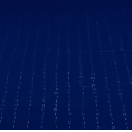
reivindicação e, se necessário,
ajuizamos ação para provar que o
uso é legítimo (conteúdo original,
paródia ou uso autorizado) e
remover o strike.