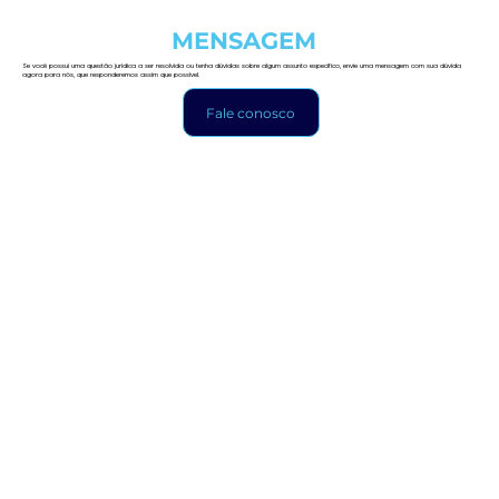
DEIXE UMA
MENSAGEM
AGORA
Se você possui uma questão jurídica a ser resolvida ou tenha dúvidas sobre algum assunto específico, envie uma mensagem com sua dúvida
agora para nós, que responderemos assim que possível.
Fale conosco