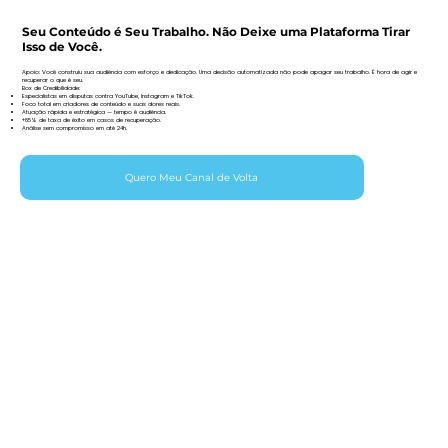
Seu Conteúdo é Seu Trabalho. Não Deixe uma Plataforma Tirar
Isso de Você.
Apoio: Você construiu sua audiência com esforço e dedicação. Uma decisão automatizada não pode apagar seu trabalho. É hora de agir e
recuperar o que é seu.
Box de Credibilidade:
Especialistas em disputas contra YouTube, Instagram e TikTok.
Foco total em criadores de conteúdo e suas dores reais.
Atuação rápida e estratégica — tempo é audiência.
+85% de taxa de êxito em casos de recuperação.
Análise sem compromisso em até 24h.
Quero Meu Canal de Volta