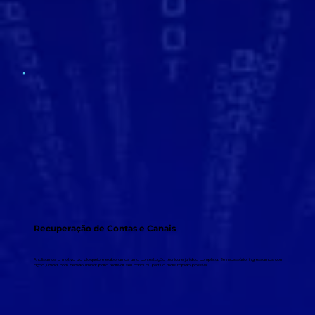
Recuperação de Contas e Canais
Analisamos o motivo do bloqueio e elaboramos uma contestação técnica e jurídica completa. Se necessário, ingressamos com
ação judicial com pedido liminar para reativar seu canal ou perfil o mais rápido possível.