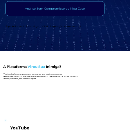
Análise Sem Compromisso do Meu Caso
Especialistas em YouTube, Instagram e TikTok | Recuperação de contas ecanais
A Plataforma
Virou Sua
Inimiga?
Você dedica horas às vezes anos construindo uma audiência, mas uma
decisão automatizada e sem explicação pode colocar tudo a perder. Se você enfrenta um
desses problemas, nós podemos ajudar
YouTube